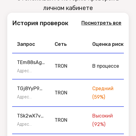
личном кабинете
История проверок
Посмотреть все
Запрос
Сеть
Оценка риска
TEm88sAga
TRON
В процессе
vKhbsyG4v
Адрес
кошелька
KoooxgZQq
получателя •
7t1NZ2o8
TGj8YyP9w
Средний
TRON
TRON
R6bB4xVhC
(
59
%)
Адрес
кошелька
1o2g5LmZ7
получателя •
fP3nDzQ
TRON
TSk2wX7vH
Высокий
TRON
8nQ5yZ6tP
(
92
%)
Адрес
кошелька
3rF9o1aM4j