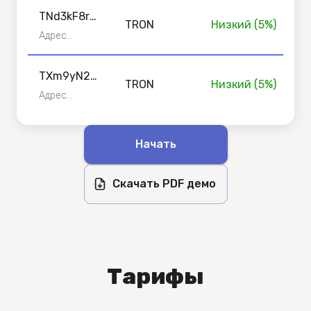
получателя •
E2bVcQ
TRON
TNd3kF8rW
TRON
Низкий
(
5
%)
6yQ1o4zH9
Адрес
кошелька
pA2cV5mJ7
получателя •
tG3nXsQ
TXm9yN2p
TRON
TRON
Низкий
(
5
%)
H5rQ7wK8o
Адрес
кошелька
1vG6tF3bJ4
получателя •
cD2zPaQ
TRON
Начать
Скачать PDF демо
Тарифы