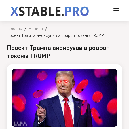
/
/
Головна
Новини
Проєкт Трампа анонсував аіродроп токенів TRUMP
Проєкт Трампа анонсував аіродроп
токенів TRUMP